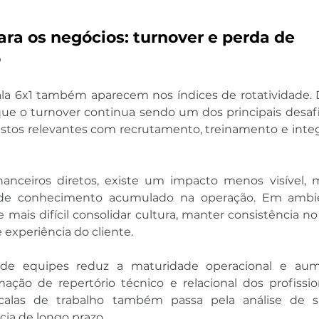
ara os negócios: turnover e perda de 
o
la 6x1 também aparecem nos índices de rotatividade. D
que o turnover continua sendo um dos principais desafi
ustos relevantes com recrutamento, treinamento e integ
anceiros diretos, existe um impacto menos visível, 
a de conhecimento acumulado na operação. Em ambie
se mais difícil consolidar cultura, manter consistência n
 experiência do cliente.
 de equipes reduz a maturidade operacional e au
ação de repertório técnico e relacional dos profissiona
calas de trabalho também passa pela análise de sus
cia de longo prazo.