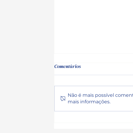
Comentários
Não é mais possível comenta
mais informações.
Branding Relacional: por que
as empresas que investem em
relação crescem mais do que