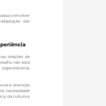
assa a envolver 
adaptação das 
xperiência
as relações de 
esafio não está 
anizacional, 
onal e retenção 
ma necessidade 
a, da cultura e 