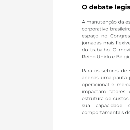
O debate legi
A manutenção da esca
corporativo brasile
espaço no Congress
jornadas mais flexív
do trabalho. O mov
Reino Unido e Bélgic
Para os setores de 
apenas uma pauta ju
operacional e merc
impactam fatores c
estrutura de custo
sua capacidade d
comportamentais do