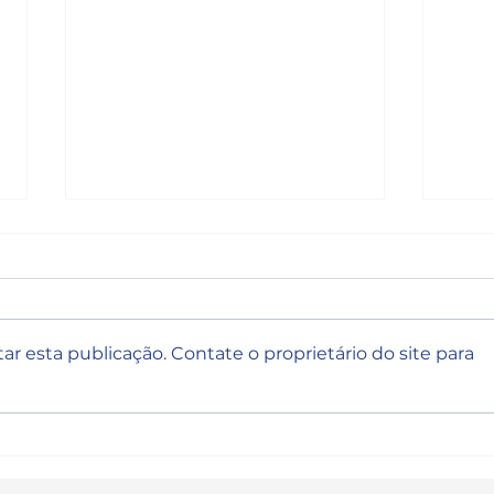
r esta publicação. Contate o proprietário do site para
CRM: O Que é, Por Que é
Mate
Importante e o Que Esperar
Trab
de um Projeto de CRM
Estr