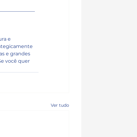
_______________
ra e 
rategicamente 
s e grandes 
Se você quer 
Ver tudo