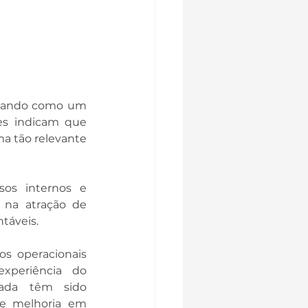
idando como um 
es indicam que 
ma tão relevante 
os internos e 
na atração de 
táveis.
s operacionais 
xperiência do 
ada têm sido 
e melhoria em 