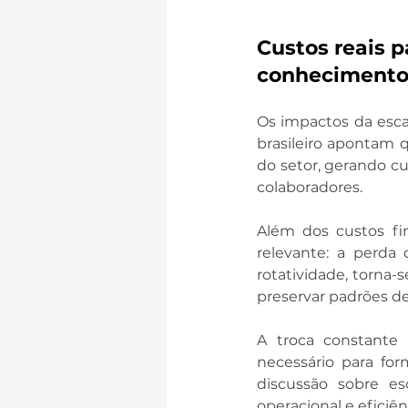
Custos reais p
conheciment
Os impactos da esca
brasileiro apontam 
do setor, gerando c
colaboradores.
Além dos custos fin
relevante: a perd
rotatividade, torna-
preservar padrões de
A troca constante
necessário para form
discussão sobre es
operacional e eficiên