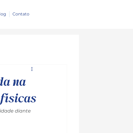
log
Contato
da na
físicas
idade diante 