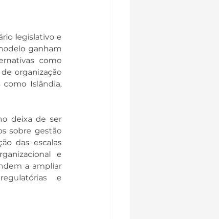
o legislativo e 
e modelo ganham 
ernativas como 
 de organização 
omo Islândia, 
ho deixa de ser 
s sobre gestão 
o das escalas 
anizacional e 
ndem a ampliar 
gulatórias e 