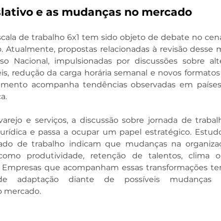
slativo e as mudanças no mercado
la de trabalho 6x1 tem sido objeto de debate no cenári
iro. Atualmente, propostas relacionadas à revisão dess
o Nacional, impulsionadas por discussões sobre alt
eis, redução da carga horária semanal e novos formatos
imento acompanha tendências observadas em países c
a.
varejo e serviços, a discussão sobre jornada de trabal
rídica e passa a ocupar um papel estratégico. Estudo
ado de trabalho indicam que mudanças na organizaçã
omo produtividade, retenção de talentos, clima org
s. Empresas que acompanham essas transformações te
e adaptação diante de possíveis mudanças re
 mercado.