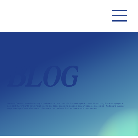
BLOG
Na Mais Que Isso, acreditamos que cada marca tem uma história única para contar. Nosso blog é um espaço para
compartilhar insights, tendências e reflexões sobre branding, design e comunicação estratégica – tudo para inspirar
empresas e profissionais a construírem marcas mais autênticas, humanas e memoráveis.