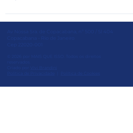
Oferecer uma Experiência Excepcional
aos Clientes
A venda assistida, uma estratégia em ascensão no mundo do
varejo e e-commerce, transformou-se em uma ferramenta
indispensável...
Av Nossa Sra. de Copacabana, nº 500 / Sl 404
Copacabana - Rio de Janeiro
Cep 22020-001
© 2026 por MAIS QUE ISSO. Todos os direitos
reservados.
Criado por
Vivi Brandini
Política de Privacidade
|
Política de Cookies