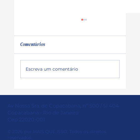
Comentários
Escreva um comentário
Marcas no TikTok: Hábitos e
comportamentos do usuário
Av Nossa Sra. de Copacabana, nº 500 / Sl 404
Copacabana - Rio de Janeiro
Cep 22020-001
© 2026 por MAIS QUE ISSO. Todos os direitos
reservados.