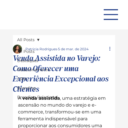
All Posts
Patricia Rodrigues
5 de mar. de 2024
All Posts
Venda Assistida no Varejo:
Destaques
Como Oferecer uma
Relacionamento
Experiência Excepcional aos
CRM
Clientes
Branding
Branding Relacional
A 
venda assistida
, uma estratégia em 
ascensão no mundo do varejo e e-
commerce, transformou-se em uma 
ferramenta indispensável para 
proporcionar aos consumidores uma 